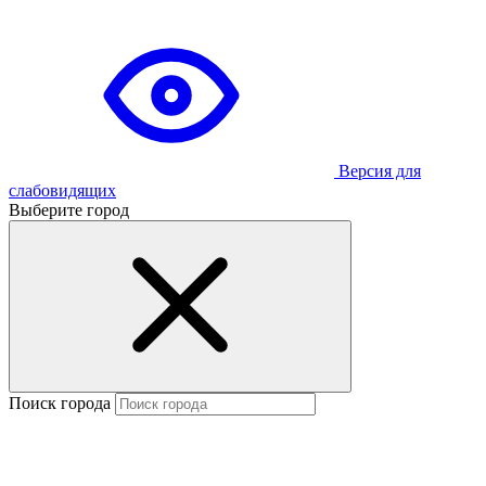
Версия для
слабовидящих
Выберите город
Поиск города