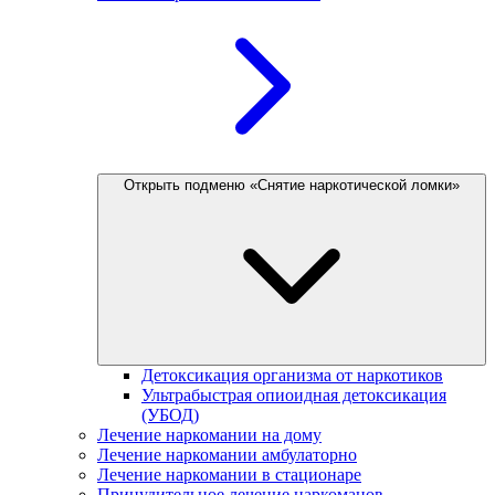
Открыть подменю «Снятие наркотической ломки»
Детоксикация организма от наркотиков
Ультрабыстрая опиоидная детоксикация
(УБОД)
Лечение наркомании на дому
Лечение наркомании амбулаторно
Лечение наркомании в стационаре
Принудительное лечение наркоманов