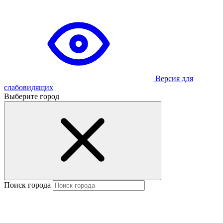
Версия для
слабовидящих
Выберите город
Поиск города