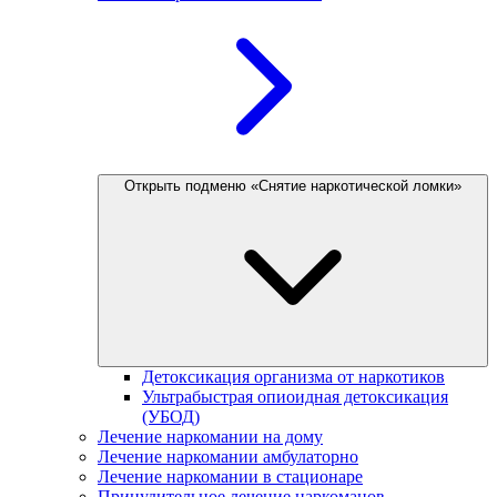
Открыть подменю «Снятие наркотической ломки»
Детоксикация организма от наркотиков
Ультрабыстрая опиоидная детоксикация
(УБОД)
Лечение наркомании на дому
Лечение наркомании амбулаторно
Лечение наркомании в стационаре
Принудительное лечение наркоманов