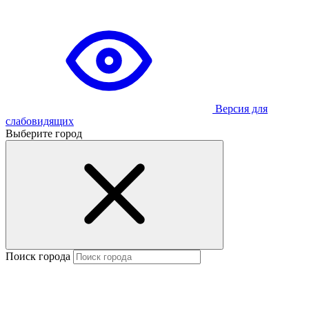
Версия для
слабовидящих
Выберите город
Поиск города