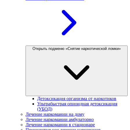
Открыть подменю «Снятие наркотической ломки»
Детоксикация организма от наркотиков
Ультрабыстрая опиоидная детоксикация
(УБОД)
Лечение наркомании на дому
Лечение наркомании амбулаторно
Лечение наркомании в стационаре
Принудительное лечение наркоманов