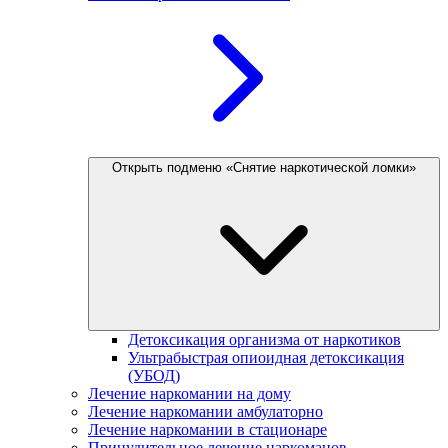
Открыть подменю «Снятие наркотической ломки»
Детоксикация организма от наркотиков
Ультрабыстрая опиоидная детоксикация
(УБОД)
Лечение наркомании на дому
Лечение наркомании амбулаторно
Лечение наркомании в стационаре
Принудительное лечение наркоманов