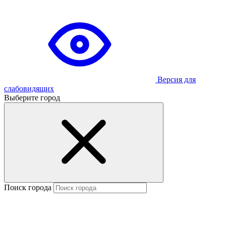
Версия для
слабовидящих
Выберите город
Поиск города