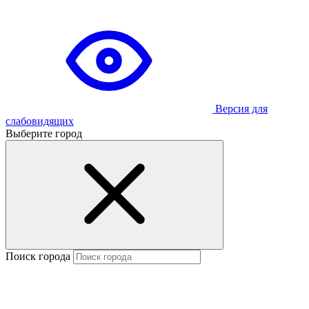
Версия для
слабовидящих
Выберите город
Поиск города