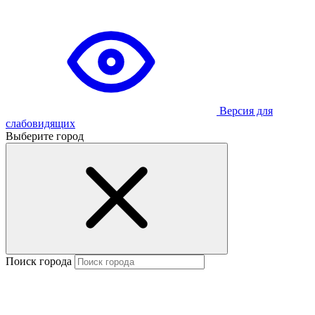
Версия для
слабовидящих
Выберите город
Поиск города