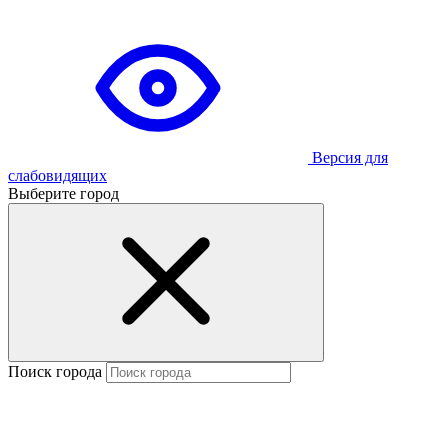
Версия для
слабовидящих
Выберите город
Поиск города