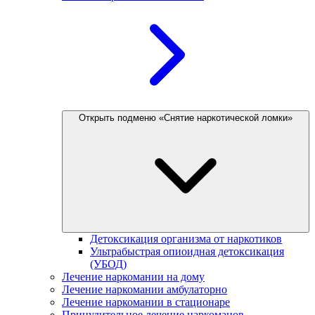
Открыть подменю «Снятие наркотической ломки»
Детоксикация организма от наркотиков
Ультрабыстрая опиоидная детоксикация
(УБОД)
Лечение наркомании на дому
Лечение наркомании амбулаторно
Лечение наркомании в стационаре
Принудительное лечение наркоманов