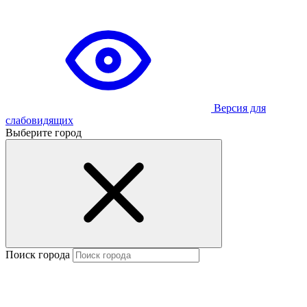
Версия для
слабовидящих
Выберите город
Поиск города