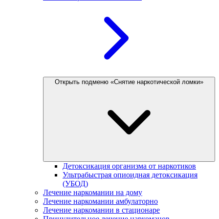
Открыть подменю «Снятие наркотической ломки»
Детоксикация организма от наркотиков
Ультрабыстрая опиоидная детоксикация
(УБОД)
Лечение наркомании на дому
Лечение наркомании амбулаторно
Лечение наркомании в стационаре
Принудительное лечение наркоманов