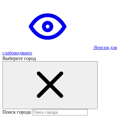
Версия для
слабовидящих
Выберите город
Поиск города