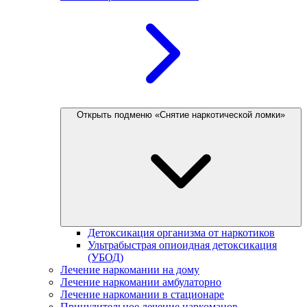
Открыть подменю «Снятие наркотической ломки»
Детоксикация организма от наркотиков
Ультрабыстрая опиоидная детоксикация
(УБОД)
Лечение наркомании на дому
Лечение наркомании амбулаторно
Лечение наркомании в стационаре
Принудительное лечение наркоманов