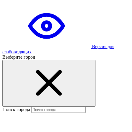
Версия для
слабовидящих
Выберите город
Поиск города