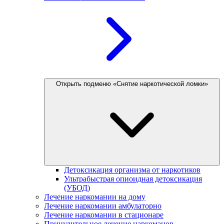
Открыть подменю «Снятие наркотической ломки»
Детоксикация организма от наркотиков
Ультрабыстрая опиоидная детоксикация
(УБОД)
Лечение наркомании на дому
Лечение наркомании амбулаторно
Лечение наркомании в стационаре
Принудительное лечение наркоманов