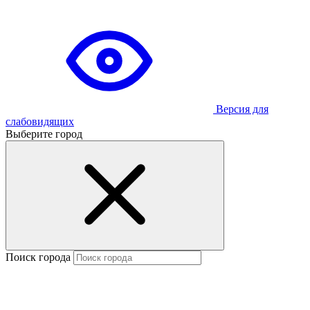
Версия для
слабовидящих
Выберите город
Поиск города