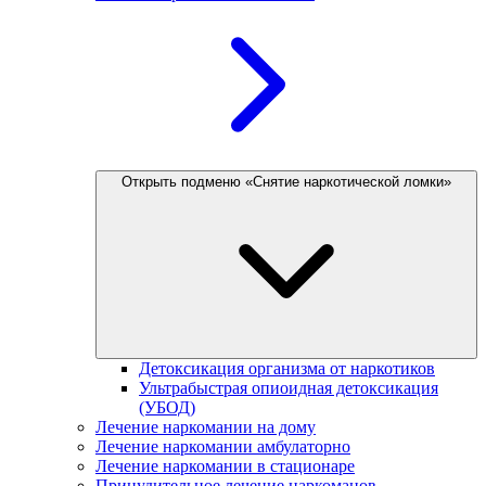
Открыть подменю «Снятие наркотической ломки»
Детоксикация организма от наркотиков
Ультрабыстрая опиоидная детоксикация
(УБОД)
Лечение наркомании на дому
Лечение наркомании амбулаторно
Лечение наркомании в стационаре
Принудительное лечение наркоманов