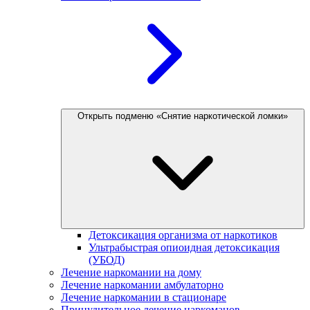
Открыть подменю «Снятие наркотической ломки»
Детоксикация организма от наркотиков
Ультрабыстрая опиоидная детоксикация
(УБОД)
Лечение наркомании на дому
Лечение наркомании амбулаторно
Лечение наркомании в стационаре
Принудительное лечение наркоманов