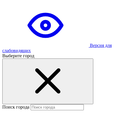
Версия для
слабовидящих
Выберите город
Поиск города