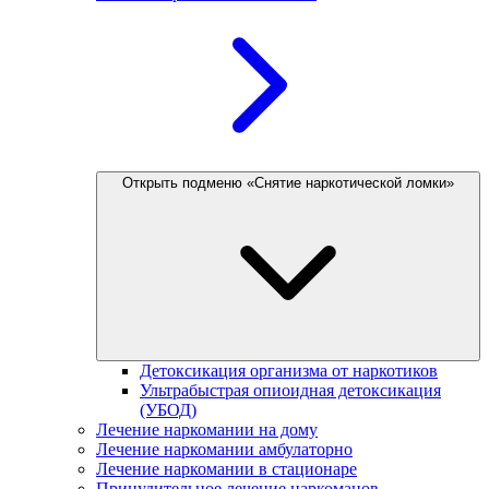
Открыть подменю «Снятие наркотической ломки»
Детоксикация организма от наркотиков
Ультрабыстрая опиоидная детоксикация
(УБОД)
Лечение наркомании на дому
Лечение наркомании амбулаторно
Лечение наркомании в стационаре
Принудительное лечение наркоманов