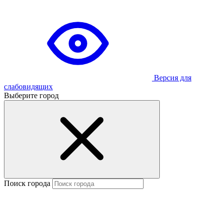
Версия для
слабовидящих
Выберите город
Поиск города