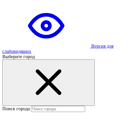
Версия для
слабовидящих
Выберите город
Поиск города