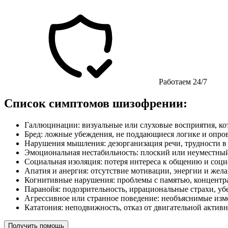
Работаем 24/7
Список симптомов шизофрении:
Галлюцинации: визуальные или слуховые восприятия, кот
Бред: ложные убеждения, не поддающиеся логике и опр
Нарушения мышления: дезорганизация речи, трудности в
Эмоциональная нестабильность: плоский или неуместный
Социальная изоляция: потеря интереса к общению и соци
Апатия и анергия: отсутствие мотивации, энергии и жел
Когнитивные нарушения: проблемы с памятью, концентр
Паранойя: подозрительность, иррациональные страхи, убе
Агрессивное или странное поведение: необъяснимые изм
Кататония: неподвижность, отказ от двигательной актив
Получить помощь