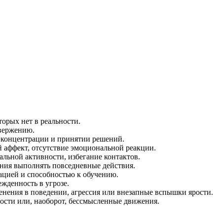
орых нет в реальности.
овержению.
 концентрации и принятии решений.
 аффект, отсутствие эмоциональной реакции.
альной активности, избегание контактов.
ания выполнять повседневные действия.
ацией и способностью к обучению.
жденность в угрозе.
енения в поведении, агрессия или внезапные вспышки ярости.
ности или, наоборот, бессмысленные движения.