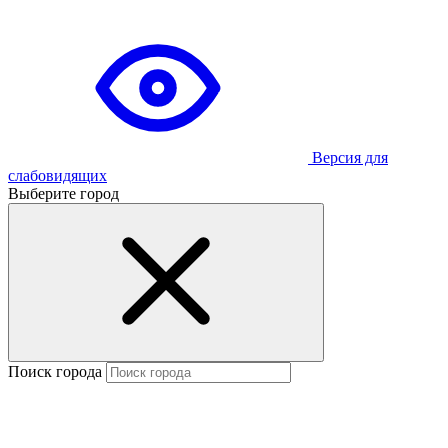
Версия для
слабовидящих
Выберите город
Поиск города