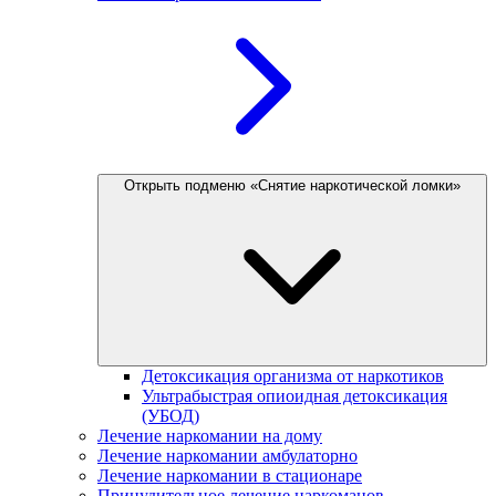
Открыть подменю «Снятие наркотической ломки»
Детоксикация организма от наркотиков
Ультрабыстрая опиоидная детоксикация
(УБОД)
Лечение наркомании на дому
Лечение наркомании амбулаторно
Лечение наркомании в стационаре
Принудительное лечение наркоманов