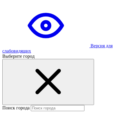
Версия для
слабовидящих
Выберите город
Поиск города