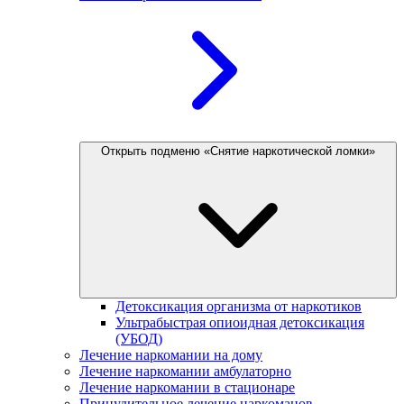
Открыть подменю «Снятие наркотической ломки»
Детоксикация организма от наркотиков
Ультрабыстрая опиоидная детоксикация
(УБОД)
Лечение наркомании на дому
Лечение наркомании амбулаторно
Лечение наркомании в стационаре
Принудительное лечение наркоманов