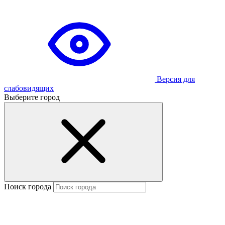
Версия для
слабовидящих
Выберите город
Поиск города