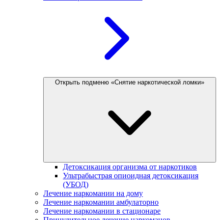
Открыть подменю «Снятие наркотической ломки»
Детоксикация организма от наркотиков
Ультрабыстрая опиоидная детоксикация
(УБОД)
Лечение наркомании на дому
Лечение наркомании амбулаторно
Лечение наркомании в стационаре
Принудительное лечение наркоманов