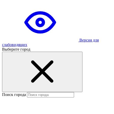
Версия для
слабовидящих
Выберите город
Поиск города