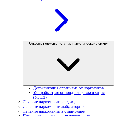
Открыть подменю «Снятие наркотической ломки»
Детоксикация организма от наркотиков
Ультрабыстрая опиоидная детоксикация
(УБОД)
Лечение наркомании на дому
Лечение наркомании амбулаторно
Лечение наркомании в стационаре
Принудительное лечение наркоманов