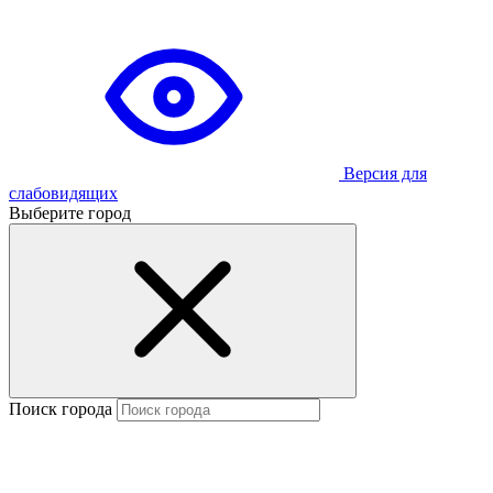
Версия для
слабовидящих
Выберите город
Поиск города