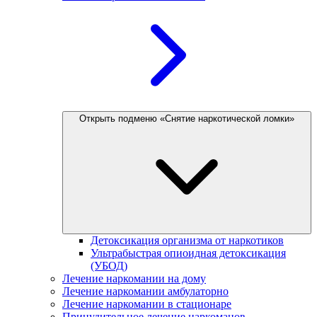
Открыть подменю «Снятие наркотической ломки»
Детоксикация организма от наркотиков
Ультрабыстрая опиоидная детоксикация
(УБОД)
Лечение наркомании на дому
Лечение наркомании амбулаторно
Лечение наркомании в стационаре
Принудительное лечение наркоманов