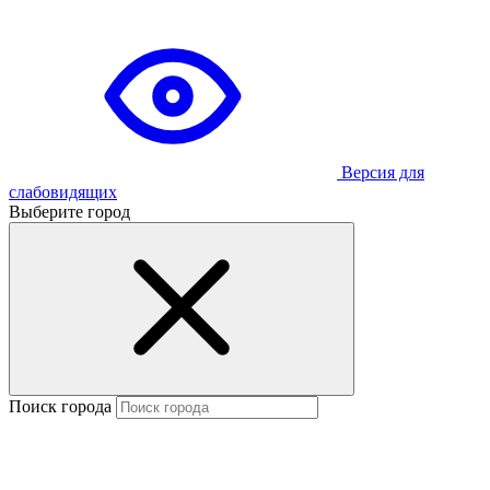
Версия для
слабовидящих
Выберите город
Поиск города