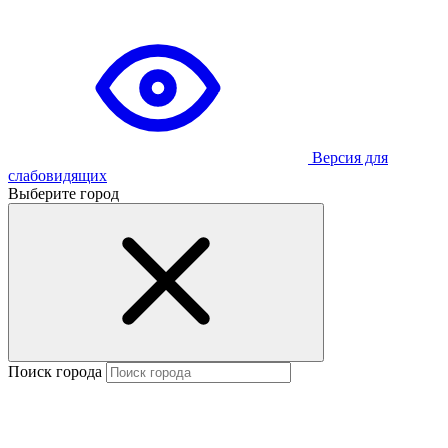
Версия для
слабовидящих
Выберите город
Поиск города