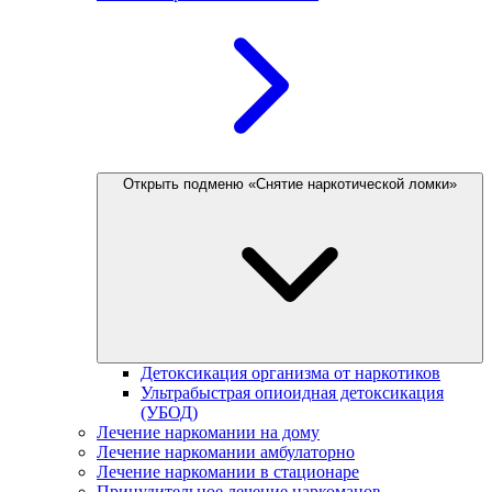
Открыть подменю «Снятие наркотической ломки»
Детоксикация организма от наркотиков
Ультрабыстрая опиоидная детоксикация
(УБОД)
Лечение наркомании на дому
Лечение наркомании амбулаторно
Лечение наркомании в стационаре
Принудительное лечение наркоманов