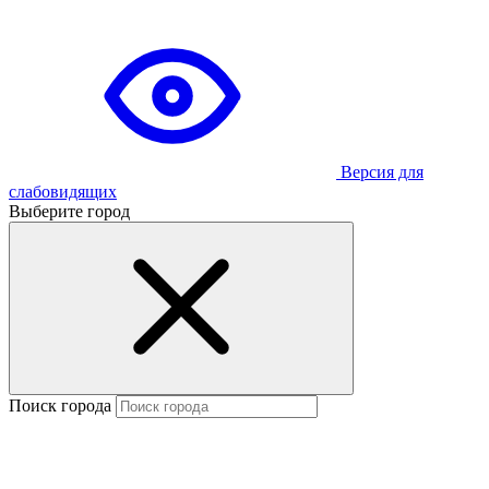
Версия для
слабовидящих
Выберите город
Поиск города