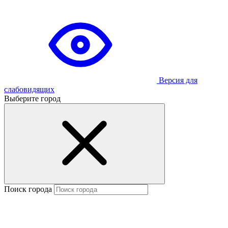
Версия для
слабовидящих
Выберите город
Поиск города