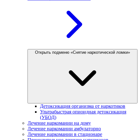
Открыть подменю «Снятие наркотической ломки»
Детоксикация организма от наркотиков
Ультрабыстрая опиоидная детоксикация
(УБОД)
Лечение наркомании на дому
Лечение наркомании амбулаторно
Лечение наркомании в стационаре
Принудительное лечение наркоманов