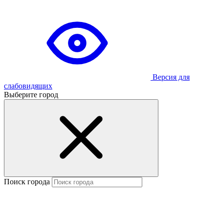
Версия для
слабовидящих
Выберите город
Поиск города