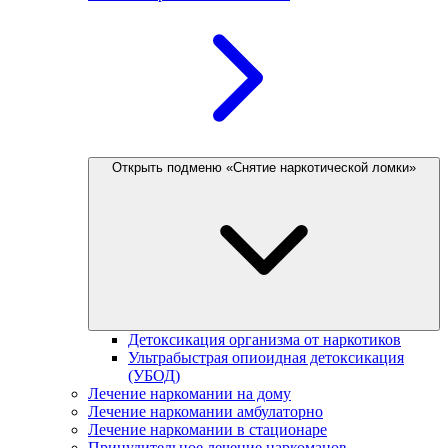
Открыть подменю «Снятие наркотической ломки»
Детоксикация организма от наркотиков
Ультрабыстрая опиоидная детоксикация
(УБОД)
Лечение наркомании на дому
Лечение наркомании амбулаторно
Лечение наркомании в стационаре
Принудительное лечение наркоманов