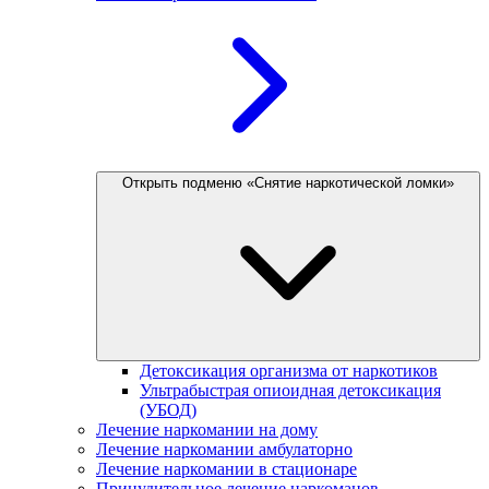
Открыть подменю «Снятие наркотической ломки»
Детоксикация организма от наркотиков
Ультрабыстрая опиоидная детоксикация
(УБОД)
Лечение наркомании на дому
Лечение наркомании амбулаторно
Лечение наркомании в стационаре
Принудительное лечение наркоманов