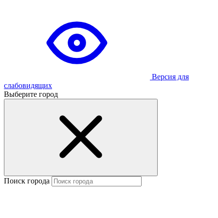
Версия для
слабовидящих
Выберите город
Поиск города