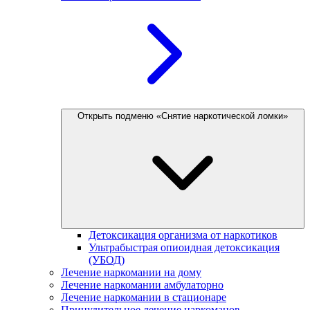
Открыть подменю «Снятие наркотической ломки»
Детоксикация организма от наркотиков
Ультрабыстрая опиоидная детоксикация
(УБОД)
Лечение наркомании на дому
Лечение наркомании амбулаторно
Лечение наркомании в стационаре
Принудительное лечение наркоманов