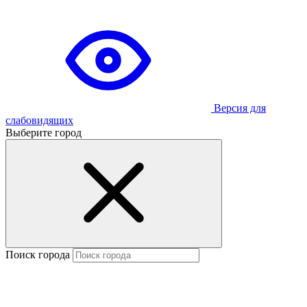
Версия для
слабовидящих
Выберите город
Поиск города