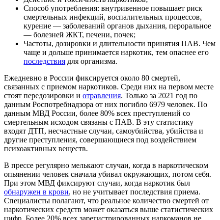
Способ употребления: внутривенное повышает риск
смертельных инфекций, воспалительных процессов,
курение — заболеваний органов дыхания, пероральное
— болезней ЖКТ, печени, почек;
Частоты, дозировки и длительности принятия ПАВ. Чем
чаще и дольше принимается наркотик, тем опаснее его
последствия
для организма.
Ежедневно в России фиксируется около 80 смертей,
связанных с приемом наркотиков. Среди них на первом месте
стоят передозировки и
отравления
. Только за 2021 год по
данным Роспотребнадзора от них погибло 6979 человек. По
данным МВД России, более 80% всех преступлений со
смертельным исходом связаны с ПАВ. В эту статистику
входят ДТП, несчастные случаи, самоубийства, убийства и
другие преступления, совершающиеся под воздействием
психоактивных веществ.
В прессе регулярно мелькают случаи, когда в наркотическом
опьянении человек сначала убивал окружающих, потом себя.
При этом МВД фиксируют случаи, когда наркотик был
обнаружен в крови
, но не учитывает последствия приема.
Специалисты полагают, что реальное количество смертей от
наркотических средств может оказаться выше статистических
цифр. Более 20% всех зарегистрированных наркоманов не