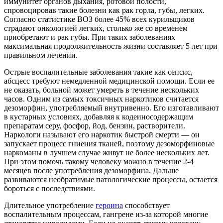
иммунитет органов дыхания, ротовой полости,
спровоцировав такие болезни как рак горла, губы, легких.
Согласно статистике ВОЗ более 45% всех курильщиков
страдают онкологией легких, столько же со временем
приобретают и рак губы. При таких заболеваниях
максимальная продолжительность жизни составляет 5 лет при
правильном лечении.
Острые воспалительные заболевания такие как сепсис,
абсцесс требуют немедленной медицинской помощи. Если ее
не оказать, больной может умереть в течение нескольких
часов. Одним из самых токсичных наркотиков считается
дезоморфин, употребляемый внутривенно. Его изготавливают
в кустарных условиях, добавляя к кодеиносодержащим
препаратам серу, фосфор, йод, бензин, растворители.
Наркологи называют его наркотик быстрой смерти — он
запускает процесс гниения тканей, поэтому дезоморфиновые
наркоманы в лучшем случае живут не более нескольких лет.
При этом помочь такому человеку можно в течение 2-4
месяцев после употребления дезоморфина. Дальше
развиваются необратимые патологические процессы, остается
бороться с последствиями.
Длительное употребление
героина
способствует
воспалительным процессам, гангрене из-за которой многие