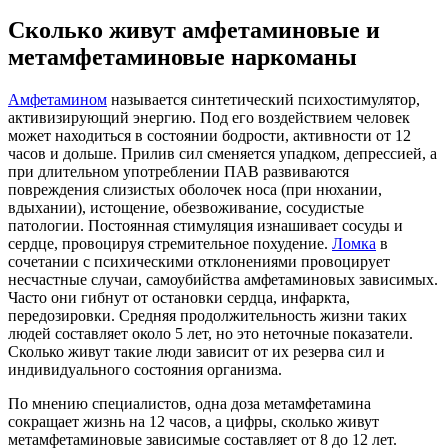
Сколько живут амфетаминовые и
метамфетаминовые наркоманы
Амфетамином
называется синтетический психостимулятор,
активизирующий энергию. Под его воздействием человек
может находиться в состоянии бодрости, активности от 12
часов и дольше. Прилив сил сменяется упадком, депрессией, а
при длительном употреблении ПАВ развиваются
повреждения слизистых оболочек носа (при нюхании,
вдыхании), истощение, обезвоживание, сосудистые
патологии. Постоянная стимуляция изнашивает сосуды и
сердце, провоцируя стремительное похудение.
Ломка
в
сочетании с психическими отклонениями провоцирует
несчастные случаи, самоубийства амфетаминовых зависимых.
Часто они гибнут от остановки сердца, инфаркта,
передозировки. Средняя продолжительность жизни таких
людей составляет около 5 лет, но это неточные показатели.
Сколько живут такие люди зависит от их резерва сил и
индивидуального состояния организма.
По мнению специалистов, одна доза метамфетамина
сокращает жизнь на 12 часов, а цифры, сколько живут
метамфетаминовые зависимые составляет от 8 до 12 лет.