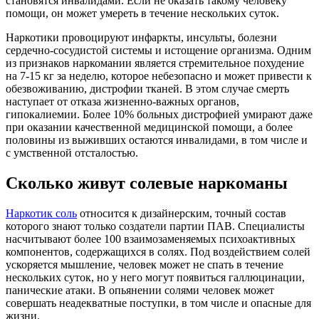
становятся инвалидами. Если не оказать такому человеку
помощи, он может умереть в течение нескольких суток.
Наркотики провоцируют инфаркты, инсульты, болезни
сердечно-сосудистой системы и истощение организма. Одним
из признаков наркомании является стремительное похудение
на 7-15 кг за неделю, которое небезопасно и может привести к
обезвоживанию, дистрофии тканей. В этом случае смерть
наступает от отказа жизненно-важных органов,
гипокалиемии. Более 10% больных дистрофией умирают даже
при оказании качественной медицинской помощи, а более
половины из выживших остаются инвалидами, в том числе и
с умственной отсталостью.
Сколько живут солевые наркоманы
Наркотик соль
относится к дизайнерским, точный состав
которого знают только создатели партии ПАВ. Специалисты
насчитывают более 100 взаимозаменяемых психоактивных
компонентов, содержащихся в солях. Под воздействием солей
ускоряется мышление, человек может не спать в течение
нескольких суток, но у него могут появиться галлюцинации,
панические атаки. В опьянении солями человек может
совершать неадекватные поступки, в том числе и опасные для
жизни.