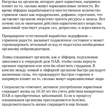
Нагрузка на организм, которую дают наркотики, напрямую
влияет на то, сколько живут наркозависимые личности. Во
время эйфории вырабатывается неестественное количество
гормонов таких как норадреналин, дофамин, серотонин, что
заставляет организм энергично тратить ресурсы и запасы. Вот
почему после окончания действия наркотического вещества
зависимый чувствует упадок сил, депрессию, и агрессивность.
Прекращение естественной выработки эндорфинов —
гормонов радости, вызывает подавленное состояние и может
спровоцировать летальный исход от недостатка необходимых
организму нейромедиаторов.
Ломка изнашивает организм, как и эйфория, подталкивая
зависимого к очередной дозе ПАВ, чтобы снова вернуть
прежние ощущения или хотя бы облегчить страдания. В
качелях между ломкой и эйфорией организм быстро расходует
жизненные силы, что провоцирует быстрое старение и
напрямую влияет на то, сколько живут наркозависимые люди.
Специалисты отмечают, активное употребление наркотиков
сокращает жизнь на 10-20 лет без учета действия конкретных
ПАВ и приобретенных заболеваний. Если к процессу
изнашивания организма присоединяются болезни,
продолжительность жизни сокращается еще больше.