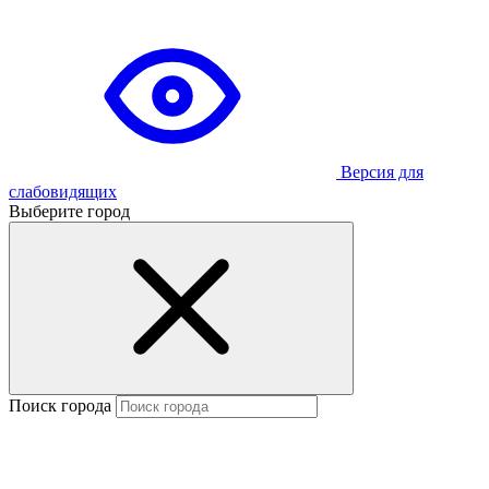
Версия для
слабовидящих
Выберите город
Поиск города