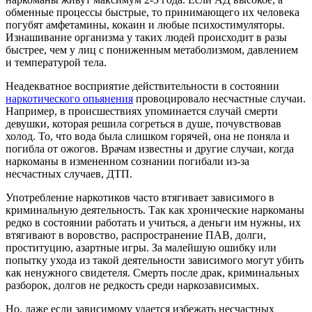
обменные процессы быстрые, то принимающего их человека
погубят амфетамины, кокаин и любые психостимуляторы.
Изнашивание организма у таких людей происходит в разы
быстрее, чем у лиц с пониженным метаболизмом, давлением
и температурой тела.
Неадекватное восприятие действительности в состоянии
наркотического опьянения
провоцировало несчастные случаи.
Например, в происшествиях упоминается случай смерти
девушки, которая решила согреться в душе, почувствовав
холод. То, что вода была слишком горячей, она не поняла и
погибла от ожогов. Врачам известны и другие случаи, когда
наркоманы в измененном сознании погибали из-за
несчастных случаев, ДТП.
Употребление наркотиков часто втягивает зависимого в
криминальную деятельность. Так как хронические наркоманы
редко в состоянии работать и учиться, а деньги им нужны, их
втягивают в воровство, распространение ПАВ, долги,
проституцию, азартные игры. За малейшую ошибку или
попытку ухода из такой деятельности зависимого могут убить
как ненужного свидетеля. Смерть после драк, криминальных
разборок, долгов не редкость среди наркозависимых.
Но, даже если зависимому удается избежать несчастных