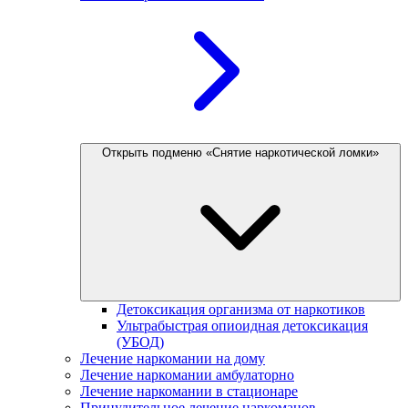
Открыть подменю «Снятие наркотической ломки»
Детоксикация организма от наркотиков
Ультрабыстрая опиоидная детоксикация
(УБОД)
Лечение наркомании на дому
Лечение наркомании амбулаторно
Лечение наркомании в стационаре
Принудительное лечение наркоманов