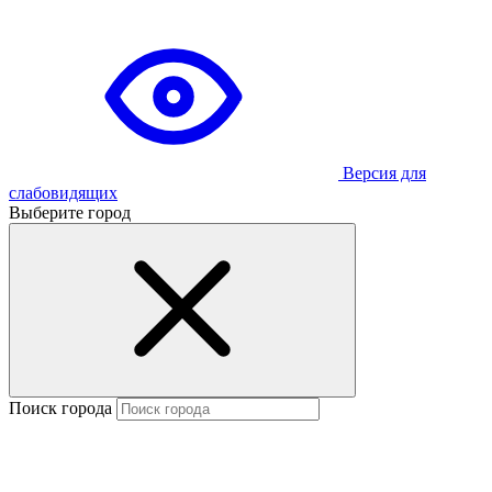
Версия для
слабовидящих
Выберите город
Поиск города