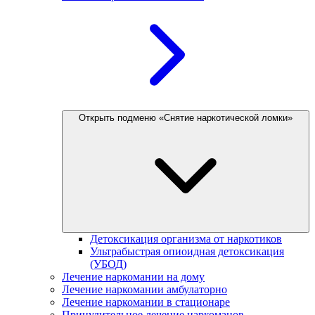
Открыть подменю «Снятие наркотической ломки»
Детоксикация организма от наркотиков
Ультрабыстрая опиоидная детоксикация
(УБОД)
Лечение наркомании на дому
Лечение наркомании амбулаторно
Лечение наркомании в стационаре
Принудительное лечение наркоманов