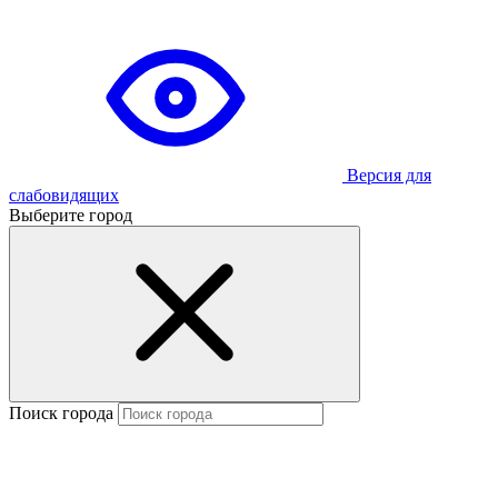
Версия для
слабовидящих
Выберите город
Поиск города