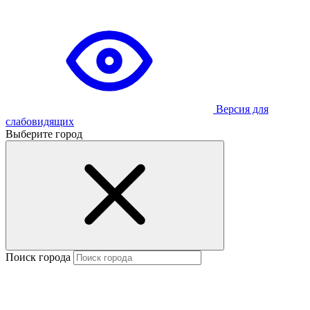
Версия для
слабовидящих
Выберите город
Поиск города