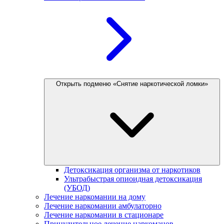
Открыть подменю «Снятие наркотической ломки»
Детоксикация организма от наркотиков
Ультрабыстрая опиоидная детоксикация
(УБОД)
Лечение наркомании на дому
Лечение наркомании амбулаторно
Лечение наркомании в стационаре
Принудительное лечение наркоманов