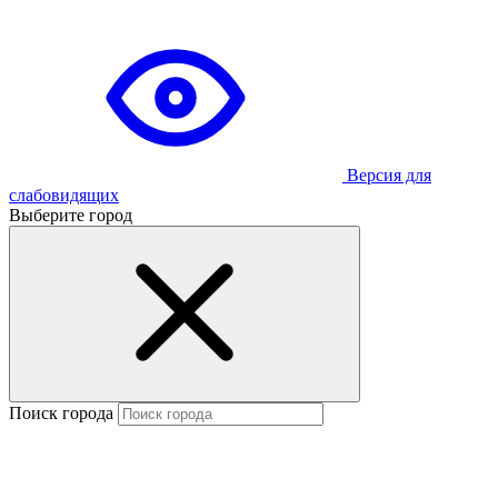
Версия для
слабовидящих
Выберите город
Поиск города