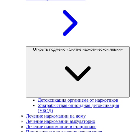
Открыть подменю «Снятие наркотической ломки»
Детоксикация организма от наркотиков
Ультрабыстрая опиоидная детоксикация
(УБОД)
Лечение наркомании на дому
Лечение наркомании амбулаторно
Лечение наркомании в стационаре
Принудительное лечение наркоманов