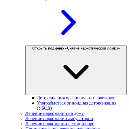
Открыть подменю «Снятие наркотической ломки»
Детоксикация организма от наркотиков
Ультрабыстрая опиоидная детоксикация
(УБОД)
Лечение наркомании на дому
Лечение наркомании амбулаторно
Лечение наркомании в стационаре
Принудительное лечение наркоманов