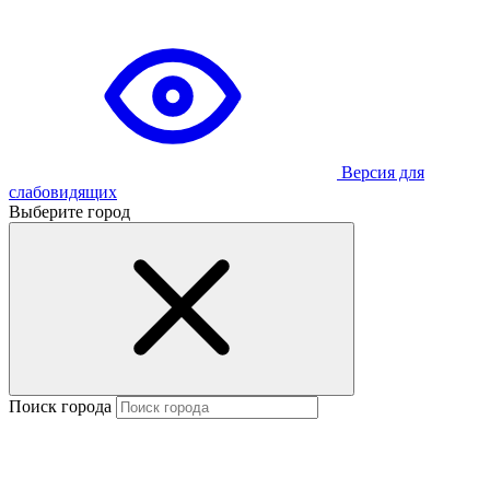
Версия для
слабовидящих
Выберите город
Поиск города