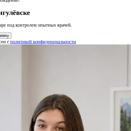
блюдение!
игулёвске
аре под контролем опытных врачей.
аявку
сен с
политикой конфиденциальности