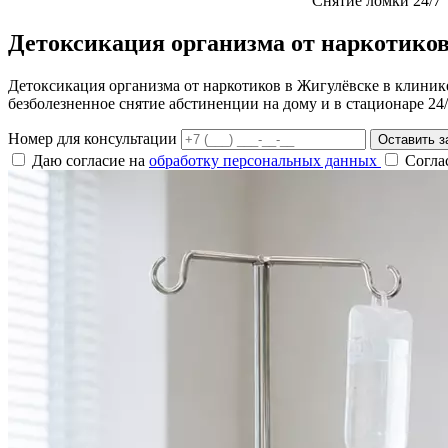
Снятие ломки 24/7
Детоксикация организма от наркотико
Детоксикация организма от наркотиков в Жигулёвске в клини
безболезненное снятие абстиненции на дому и в стационаре 24/
Номер для консультации
Оставить з
Даю согласие на
обработку персональных данных
Согла