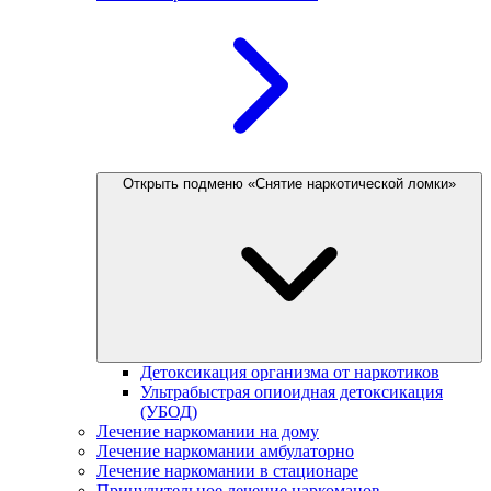
Открыть подменю «Снятие наркотической ломки»
Детоксикация организма от наркотиков
Ультрабыстрая опиоидная детоксикация
(УБОД)
Лечение наркомании на дому
Лечение наркомании амбулаторно
Лечение наркомании в стационаре
Принудительное лечение наркоманов