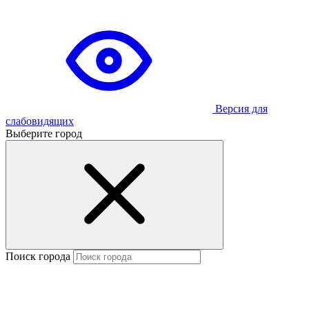
Версия для
слабовидящих
Выберите город
Поиск города