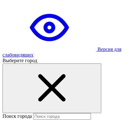
Версия для
слабовидящих
Выберите город
Поиск города