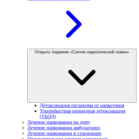
Открыть подменю «Снятие наркотической ломки»
Детоксикация организма от наркотиков
Ультрабыстрая опиоидная детоксикация
(УБОД)
Лечение наркомании на дому
Лечение наркомании амбулаторно
Лечение наркомании в стационаре
Принудительное лечение наркоманов