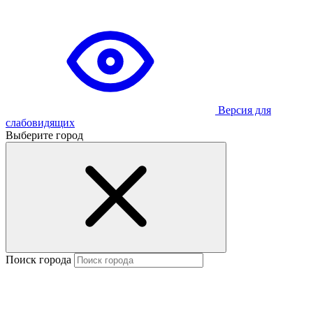
Версия для
слабовидящих
Выберите город
Поиск города