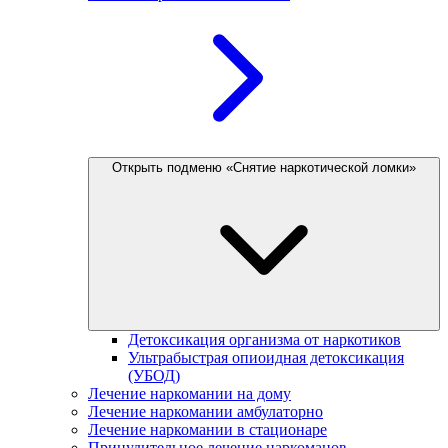
Открыть подменю «Снятие наркотической ломки»
Детоксикация организма от наркотиков
Ультрабыстрая опиоидная детоксикация
(УБОД)
Лечение наркомании на дому
Лечение наркомании амбулаторно
Лечение наркомании в стационаре
Принудительное лечение наркоманов