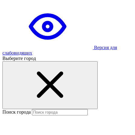
Версия для
слабовидящих
Выберите город
Поиск города