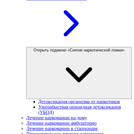
Открыть подменю «Снятие наркотической ломки»
Детоксикация организма от наркотиков
Ультрабыстрая опиоидная детоксикация
(УБОД)
Лечение наркомании на дому
Лечение наркомании амбулаторно
Лечение наркомании в стационаре
Принудительное лечение наркоманов