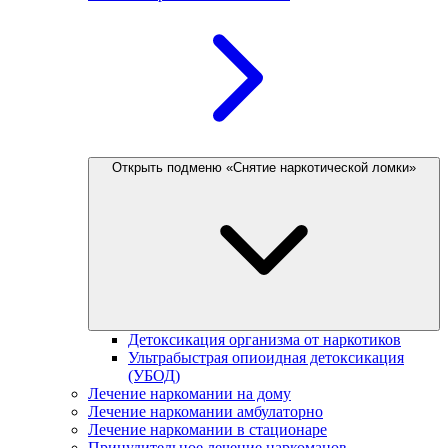
Открыть подменю «Снятие наркотической ломки»
Детоксикация организма от наркотиков
Ультрабыстрая опиоидная детоксикация
(УБОД)
Лечение наркомании на дому
Лечение наркомании амбулаторно
Лечение наркомании в стационаре
Принудительное лечение наркоманов