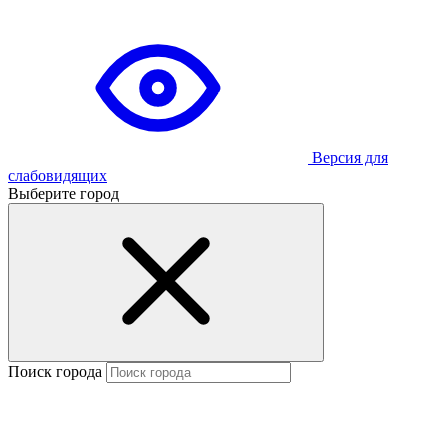
Версия для
слабовидящих
Выберите город
Поиск города