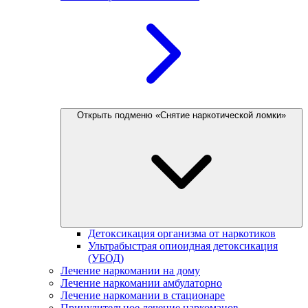
Открыть подменю «Снятие наркотической ломки»
Детоксикация организма от наркотиков
Ультрабыстрая опиоидная детоксикация
(УБОД)
Лечение наркомании на дому
Лечение наркомании амбулаторно
Лечение наркомании в стационаре
Принудительное лечение наркоманов