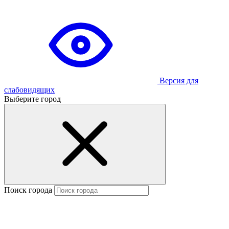
Версия для
слабовидящих
Выберите город
Поиск города