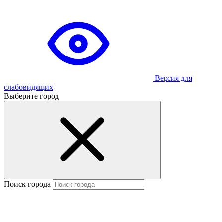
Версия для
слабовидящих
Выберите город
Поиск города