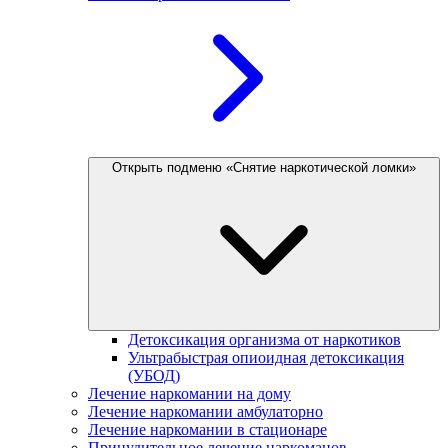
Открыть подменю «Снятие наркотической ломки»
Детоксикация организма от наркотиков
Ультрабыстрая опиоидная детоксикация
(УБОД)
Лечение наркомании на дому
Лечение наркомании амбулаторно
Лечение наркомании в стационаре
Принудительное лечение наркоманов