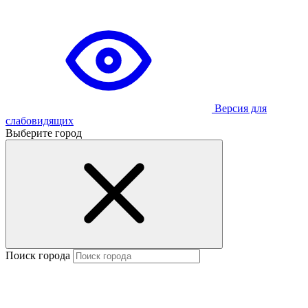
Версия для
слабовидящих
Выберите город
Поиск города