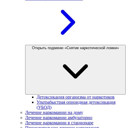
Открыть подменю «Снятие наркотической ломки»
Детоксикация организма от наркотиков
Ультрабыстрая опиоидная детоксикация
(УБОД)
Лечение наркомании на дому
Лечение наркомании амбулаторно
Лечение наркомании в стационаре
Принудительное лечение наркоманов