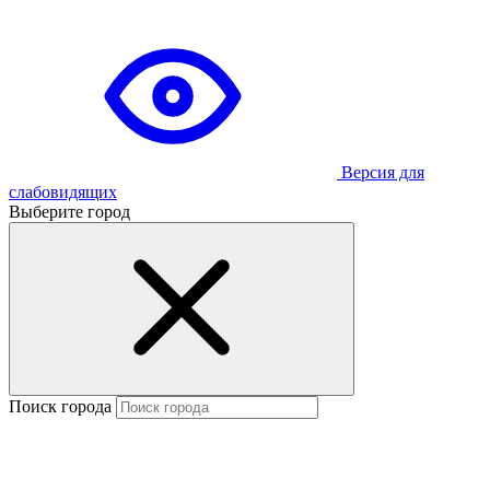
Версия для
слабовидящих
Выберите город
Поиск города