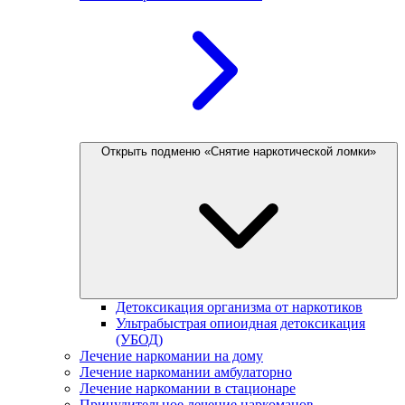
Открыть подменю «Снятие наркотической ломки»
Детоксикация организма от наркотиков
Ультрабыстрая опиоидная детоксикация
(УБОД)
Лечение наркомании на дому
Лечение наркомании амбулаторно
Лечение наркомании в стационаре
Принудительное лечение наркоманов