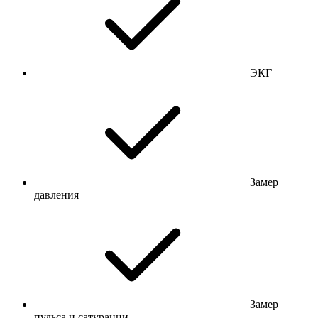
ЭКГ
Замер
давления
Замер
пульса и сатурации