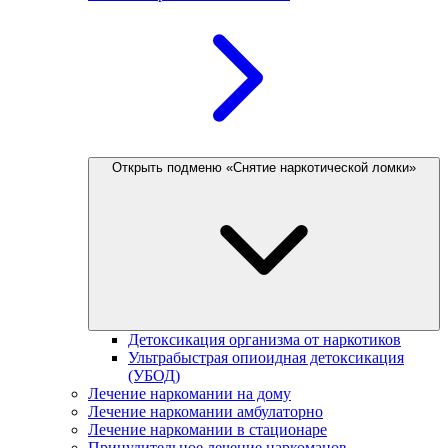
Открыть подменю «Снятие наркотической ломки»
Детоксикация организма от наркотиков
Ультрабыстрая опиоидная детоксикация
(УБОД)
Лечение наркомании на дому
Лечение наркомании амбулаторно
Лечение наркомании в стационаре
Принудительное лечение наркоманов