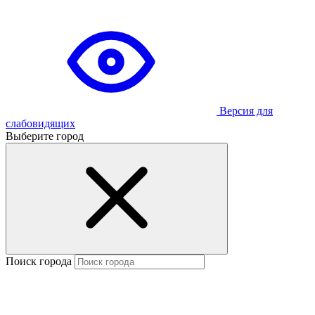
Версия для
слабовидящих
Выберите город
Поиск города