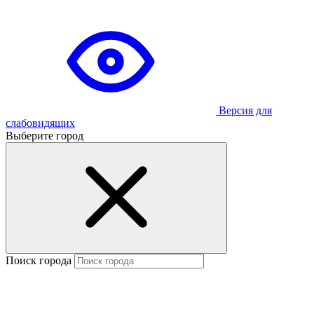
Версия для
слабовидящих
Выберите город
Поиск города