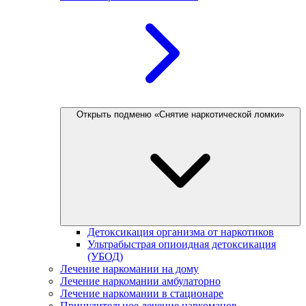
Открыть подменю «Снятие наркотической ломки»
Детоксикация организма от наркотиков
Ультрабыстрая опиоидная детоксикация
(УБОД)
Лечение наркомании на дому
Лечение наркомании амбулаторно
Лечение наркомании в стационаре
Принудительное лечение наркоманов