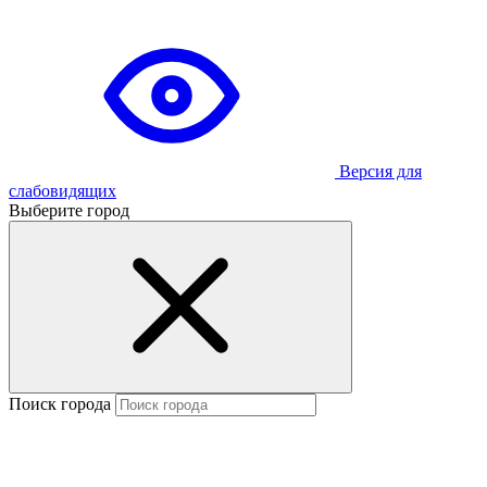
Версия для
слабовидящих
Выберите город
Поиск города