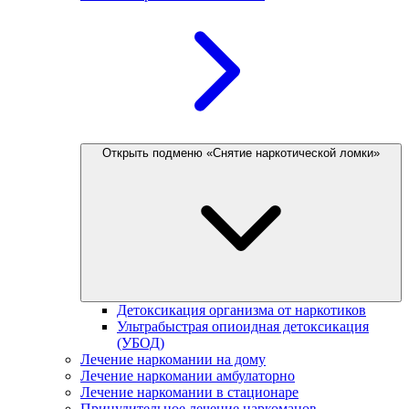
Открыть подменю «Снятие наркотической ломки»
Детоксикация организма от наркотиков
Ультрабыстрая опиоидная детоксикация
(УБОД)
Лечение наркомании на дому
Лечение наркомании амбулаторно
Лечение наркомании в стационаре
Принудительное лечение наркоманов