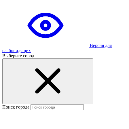
Версия для
слабовидящих
Выберите город
Поиск города