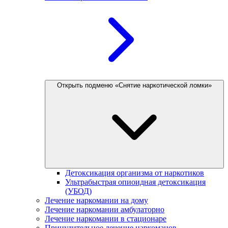
Открыть подменю «Снятие наркотической ломки»
Детоксикация организма от наркотиков
Ультрабыстрая опиоидная детоксикация
(УБОД)
Лечение наркомании на дому
Лечение наркомании амбулаторно
Лечение наркомании в стационаре
Принудительное лечение наркоманов