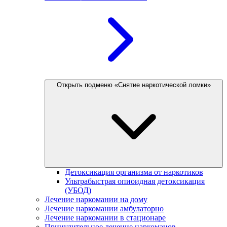
Открыть подменю «Снятие наркотической ломки»
Детоксикация организма от наркотиков
Ультрабыстрая опиоидная детоксикация
(УБОД)
Лечение наркомании на дому
Лечение наркомании амбулаторно
Лечение наркомании в стационаре
Принудительное лечение наркоманов