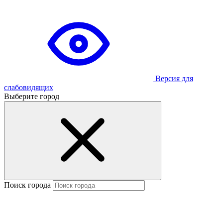
Версия для
слабовидящих
Выберите город
Поиск города