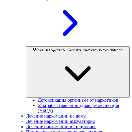
Открыть подменю «Снятие наркотической ломки»
Детоксикация организма от наркотиков
Ультрабыстрая опиоидная детоксикация
(УБОД)
Лечение наркомании на дому
Лечение наркомании амбулаторно
Лечение наркомании в стационаре
Принудительное лечение наркоманов