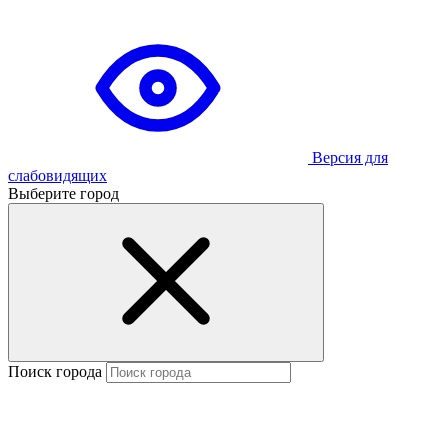
Версия для
слабовидящих
Выберите город
Поиск города